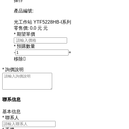
操作
產品編號:
光工作站 YTF5228HB-I系列
零售價:
0.0
元
元
期望單價
*
預購數量
*
-
+
移除

*
詢價說明
聯系信息
基本信息
*
聯系人