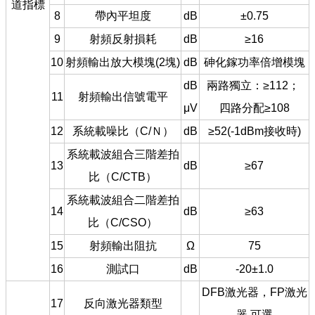
道指標
8
帶內平坦度
dB
±0.75
9
射頻反射損耗
dB
≥16
10
射頻輸出放大模塊(2塊)
dB
砷化鎵功率倍增模塊
dB
兩路獨立：≥112；
11
射頻輸出信號電平
μV
四路分配≥108
12
系統載噪比（C/Ｎ）
dB
≥52(-1dBm接收時)
系統載波組合三階差拍
13
dB
≥67
比（C/CTB）
系統載波組合二階差拍
14
dB
≥63
比（C/CSO）
15
射頻輸出阻抗
Ω
75
16
測試口
dB
-20±1.0
DFB激光器，FP激光
17
反向激光器類型
器 可選