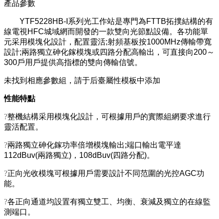
產品參數
YTF5228HB-I系列光工作站是專門為FTTB拓撲結構的有
線電視HFC城域網而開發的一款雙向光節點設備。各功能單
元采用模塊化設計，配置靈活;射頻基板按1000MHz傳輸帶寬
設計;兩路獨立砷化鎵模塊或四路分配高輸出，可直接向200～
300戶用戶提供高指標的雙向傳輸信號。
未找到相應參數組，請于后臺屬性模板中添加
性能特點
?
整機結構采用模塊化設計，可根據用戶的實際組網要求進行
靈活配置。
?
兩路獨立砷化鎵功率倍增模塊輸出;端口輸出電平達
112dBuv(兩路獨立)，108dBuv(四路分配)。
?
正向光收模塊可根據用戶需要設計不同范圍的光控AGC功
能。
?
各正向通道均設置有獨立雙工、均衡、衰減及獨立的在線監
測端口。