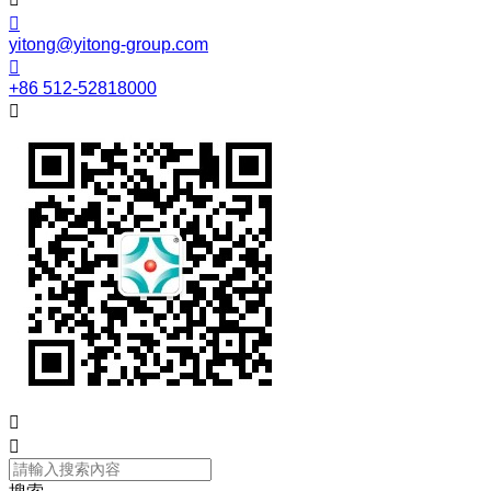

yitong@yitong-group.com

+86 512-52818000


