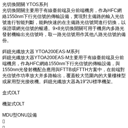
光切換開關 YTOS系列
光切換開關主要用于有線臺前端及分前端機房，作為HFC網
絡1550nm下行光信號的傳輸設備，實現對主備路的輸入光信
號進行智能判斷，能夠快速的在主備路光信號間進行切換，以
保證環網光信號的暢通。9×8光切換開關可用于機房內多路光
發射機輸出光信號時，取一路光信號用作其他八路光信號的備
份。
鉺鐿光纖放大器 YTOA200EAS-M系列
鉺鐿光纖放大器YTOA200EAS-M主要用于有線臺前端及分前
端機房，作為HFC網絡1550nm下行光信號的傳輸設備，與
1550nm光發射機配合應用與FTTB或FTTH方案中，在前端對
光信號作功率放大并多路輸出，覆蓋較大范圍內的大量樓棟型
或家用型光接收機。鉺鐿光纖放大器為19”2U標準機架。
盒式OLT
機架式OLT
MDU型ONU設備

