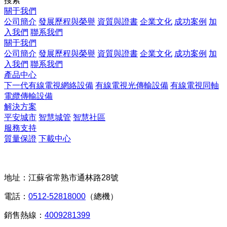
搜索
關于我們
公司簡介
發展歷程與榮譽
資質與證書
企業文化
成功案例
加
入我們
聯系我們
關于我們
公司簡介
發展歷程與榮譽
資質與證書
企業文化
成功案例
加
入我們
聯系我們
產品中心
下一代有線電視網絡設備
有線電視光傳輸設備
有線電視同軸
電纜傳輸設備
解決方案
平安城市
智慧城管
智慧社區
服務支持
質量保證
下載中心
聯系我們
地址：江蘇省常熟市通林路28號
電話：
0512-52818000
（總機）
銷售熱線：
4009281399