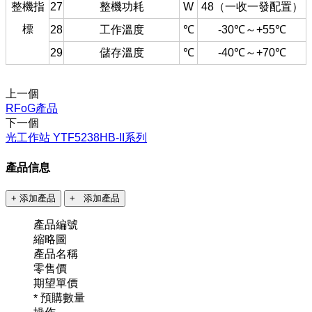
整機指
27
整機功耗
W
48（一收一發配置）
標
28
工作溫度
℃
-30℃～+55℃
29
儲存溫度
℃
-40℃～+70℃
上一個
RFoG產品
下一個
光工作站 YTF5238HB-II系列
產品信息
+ 添加產品
+ 添加產品
產品編號
縮略圖
產品名稱
零售價
期望單價
預購數量
*