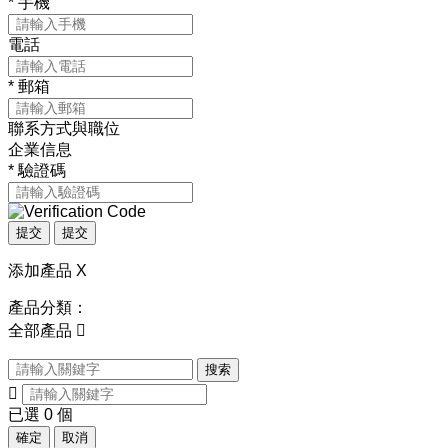
*
手機
電話
*
郵箱
聯系方式與職位
企業信息
*
驗證碼
提交
提交
添加產品
X
產品分類：
全部產品

搜索

已選
0
個
確定
取消