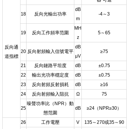
dB
18
反向光輸出功率
-4～3
m
MH
19
反向工作頻率范圍
5～65
z
dB
反向通
20
反向射頻輸入信號電平
≥75
μV
道指標
21
反向鏈路平坦度
dB
±0.75
22
輸出光功率穩定度
dB
±0.75
23
反向射頻反射損耗
dB
≥16
24
反向射頻輸入阻抗
Ω
75
噪聲功率比（NPR）動
25
dB
≥24（NPR≥30）
態范圍
26
工作電壓
V
135～270或35～90