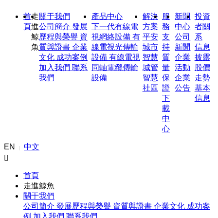
首
走
關于我們
產品中心
解決
服
新聞
投資
頁
進
公司簡介
發展
下一代有線電
方案
務
中心
者關
鯨
歷程與榮譽
資
視網絡設備
有
平安
支
公司
系
魚
質與證書
企業
線電視光傳輸
城市
持
新聞
信息
文化
成功案例
設備
有線電視
智慧
質
企業
披露
加入我們
聯系
同軸電纜傳輸
城管
量
活動
股價
我們
設備
智慧
保
企業
走勢
社區
證
公告
基本
下
信息
載
中
心
EN
中文
|

首頁
走進鯨魚
關于我們
公司簡介
發展歷程與榮譽
資質與證書
企業文化
成功案
例
加入我們
聯系我們