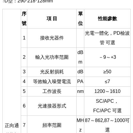
?
D型：290*218*128mm
序
單
項 目
性能參數
號
位
光電一體化，PD檢波
1
接收光器件
管 可選
dB
2
輸入光功率范圍
－9～+3
m
3
光反射損耗
dB
≥50
4
等效輸入噪聲電流
PA
≤7
5
工作波長
nm
1200～1610
SC/APC，
6
光連接器形式
FC/APC 可選
MH
87～862,87～1000可
7
頻率范圍
正向通
z
選