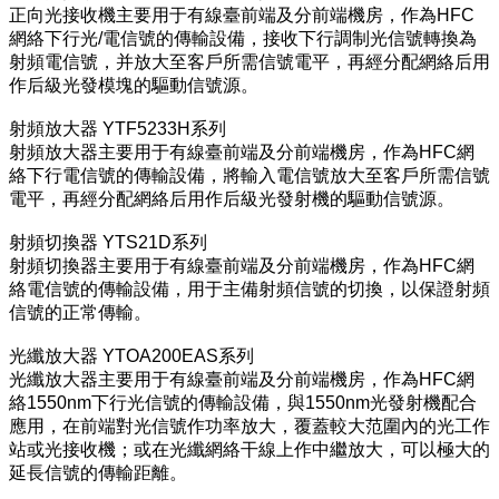
正向光接收機主要用于有線臺前端及分前端機房，作為HFC
網絡下行光/電信號的傳輸設備，接收下行調制光信號轉換為
射頻電信號，并放大至客戶所需信號電平，再經分配網絡后用
作后級光發模塊的驅動信號源。
射頻放大器 YTF5233H系列
射頻放大器主要用于有線臺前端及分前端機房，作為HFC網
絡下行電信號的傳輸設備，將輸入電信號放大至客戶所需信號
電平，再經分配網絡后用作后級光發射機的驅動信號源。
射頻切換器 YTS21D系列
射頻切換器主要用于有線臺前端及分前端機房，作為HFC網
絡電信號的傳輸設備，用于主備射頻信號的切換，以保證射頻
信號的正常傳輸。
光纖放大器 YTOA200EAS系列
光纖放大器主要用于有線臺前端及分前端機房，作為HFC網
絡1550nm下行光信號的傳輸設備，與1550nm光發射機配合
應用，在前端對光信號作功率放大，覆蓋較大范圍內的光工作
站或光接收機；或在光纖網絡干線上作中繼放大，可以極大的
延長信號的傳輸距離。