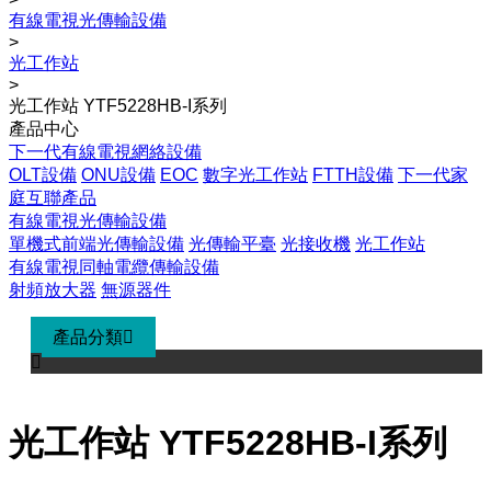
有線電視光傳輸設備
>
光工作站
>
光工作站 YTF5228HB-I系列
產品中心
下一代有線電視網絡設備
OLT設備
ONU設備
EOC
數字光工作站
FTTH設備
下一代家
庭互聯產品
有線電視光傳輸設備
單機式前端光傳輸設備
光傳輸平臺
光接收機
光工作站
有線電視同軸電纜傳輸設備
射頻放大器
無源器件
產品分類


光工作站 YTF5228HB-I系列