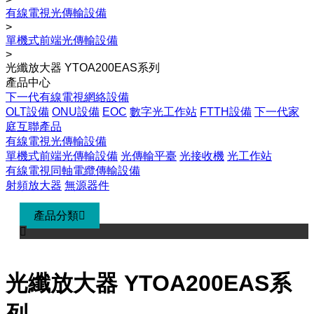
有線電視光傳輸設備
>
單機式前端光傳輸設備
>
光纖放大器 YTOA200EAS系列
產品中心
下一代有線電視網絡設備
OLT設備
ONU設備
EOC
數字光工作站
FTTH設備
下一代家
庭互聯產品
有線電視光傳輸設備
單機式前端光傳輸設備
光傳輸平臺
光接收機
光工作站
有線電視同軸電纜傳輸設備
射頻放大器
無源器件
產品分類


光纖放大器 YTOA200EAS系
列