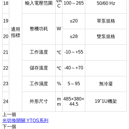
VA
輸入電壓范圍
100
～265
18
50/60 Hz
C
19
≤20
單泵規格
整機功耗
W
通用
指標
20
≤28
雙泵規格
工作溫度
-10
～+55
21
℃
儲存溫度
-40
～+70
22
℃
23
工作濕度
%
5
～95
無冷凝
m
485
×380
×
外形尺寸
19"1U
機架
24
m
44.5
上一個
光切換開關 YTOS系列
下一個