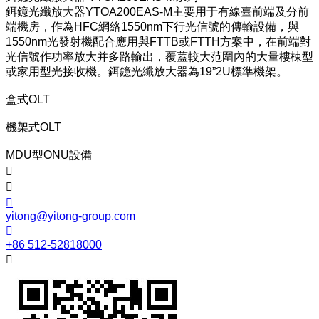
鉺鐿光纖放大器YTOA200EAS-M主要用于有線臺前端及分前
端機房，作為HFC網絡1550nm下行光信號的傳輸設備，與
1550nm光發射機配合應用與FTTB或FTTH方案中，在前端對
光信號作功率放大并多路輸出，覆蓋較大范圍內的大量樓棟型
或家用型光接收機。鉺鐿光纖放大器為19”2U標準機架。
盒式OLT
機架式OLT
MDU型ONU設備



yitong@yitong-group.com

+86 512-52818000
