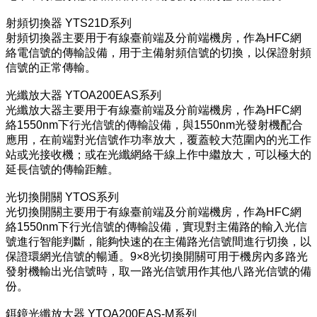
射頻切換器 YTS21D系列
射頻切換器主要用于有線臺前端及分前端機房，作為HFC網
絡電信號的傳輸設備，用于主備射頻信號的切換，以保證射頻
信號的正常傳輸。
光纖放大器 YTOA200EAS系列
光纖放大器主要用于有線臺前端及分前端機房，作為HFC網
絡1550nm下行光信號的傳輸設備，與1550nm光發射機配合
應用，在前端對光信號作功率放大，覆蓋較大范圍內的光工作
站或光接收機；或在光纖網絡干線上作中繼放大，可以極大的
延長信號的傳輸距離。
光切換開關 YTOS系列
光切換開關主要用于有線臺前端及分前端機房，作為HFC網
絡1550nm下行光信號的傳輸設備，實現對主備路的輸入光信
號進行智能判斷，能夠快速的在主備路光信號間進行切換，以
保證環網光信號的暢通。9×8光切換開關可用于機房內多路光
發射機輸出光信號時，取一路光信號用作其他八路光信號的備
份。
鉺鐿光纖放大器 YTOA200EAS-M系列