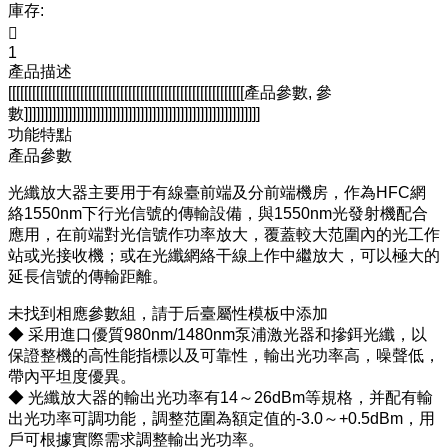
庫存:

1
產品描述
[[[[[[[[[[[[[[[[[[[[[[[[[[[[[[[[[[[[[[[[[[[[[[[[[[[[[[[[[[[產品參數, 參
數]]]]]]]]]]]]]]]]]]]]]]]]]]]]]]]]]]]]]]]]]]]]]]]]]]]]]]]]]]]
功能特點
產品參數
光纖放大器主要用于有線臺前端及分前端機房，作為HFC網
絡1550nm下行光信號的傳輸設備，與1550nm光發射機配合
應用，在前端對光信號作功率放大，覆蓋較大范圍內的光工作
站或光接收機；或在光纖網絡干線上作中繼放大，可以極大的
延長信號的傳輸距離。
未找到相應參數組，請于后臺屬性模板中添加
◆ 采用進口優質980nm/1480nm泵浦激光器和摻鉺光纖，以
保證整機的高性能指標以及可靠性，輸出光功率高，噪聲低，
帶內平坦度優異。
◆ 光纖放大器的輸出光功率有14～26dBm等規格，并配有輸
出光功率可調功能，調整范圍為額定值的-3.0～+0.5dBm，用
戶可根據實際需求調整輸出光功率。