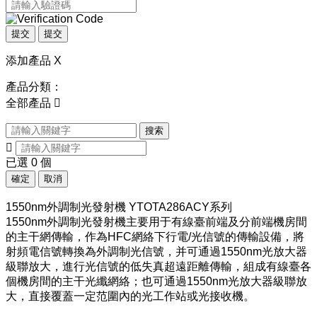
提交
提交
添加產品
X
產品分類：
全部產品

搜索

已選
0
個
確定
取消
1550nm外調制光發射機 YTOTA286ACY系列
1550nm外調制光發射機主要用于有線臺前端及分前端機房間
的主干網傳輸，作為HFC網絡下行電/光信號的傳輸設備，將
射頻電信號轉換為外調制光信號，并可通過1550nm光放大器
級聯放大，進行光信號的低失真超遠距離傳輸，組成有線臺各
個機房間的主干光纖網絡；也可通過1550nm光放大器級聯放
大，直接覆蓋一定范圍內的光工作站或光接收機。