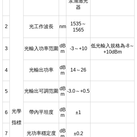
泵浦激光
器
1535
～
2
光工作波長
nm
1565
dB
低光輸入規格為-8
～
3
光輸入功率范圍
-3
～+10
m
+10dBm
dB
光輸出功率
14
～26
4
m
dB
光輸出可調范圍
-3.0
～+0.5
5
m
dB
光學
帶內平坦度
6
±1
m
指標
dB
光功率穩定度
7
±0.2
m