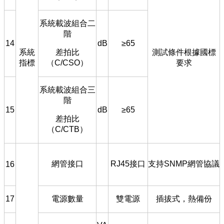
系統載波組合二
階
14
dB
≥65
系統
差拍比
測試條件根據國標
指標
（C/CSO
）
要求
系統載波組合三
階
15
dB
≥65
差拍比
（C/CTB
）
網管接口
RJ45
接口
支持SNMP
網管協議
16
17
電源數量
雙電源
插拔式，熱備份