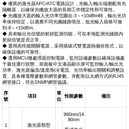
◆ 優異的激光器APC/ATC電路設計，光輸入/輸出端都配有光
隔離器，以確保光纖放大器的長期工作穩定性和可靠性。
◆ 光纖放大器的輸入光功率范圍在-3～+10dBm時，輸出光功
率保持恒定，以適應不同光纖鏈路情況，低光輸入規格可做
到-8～+10dBm。
◆ 具有輸出光信號的射頻監測功能，可在本地監測光鏈路內
射頻信號是否正常。
◆ 選用高性能開關電源，采用插拔式雙電源熱備份形式，以
確保設備的可靠性。
◆ 選用MCU微處理器控制電路，監控設備參數以確保設備處
于最佳運行狀態，前面板中文液晶顯示屏可監控輸入/輸出光
功率、激光器偏流/溫度/制冷電流、光功率輸出開關和調整設
置、及各種電壓參數和網管參數。并配有以太網方式的RJ45
網管接口，符合SNMP網管協議。
序
單
項目
性能參數
備注
號
位
980nm/14
80nm
激光器類型
1