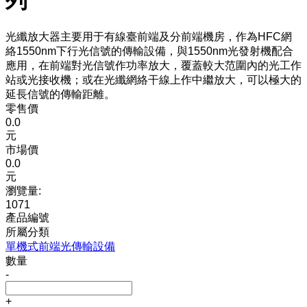
光纖放大器主要用于有線臺前端及分前端機房，作為HFC網
絡1550nm下行光信號的傳輸設備，與1550nm光發射機配合
應用，在前端對光信號作功率放大，覆蓋較大范圍內的光工作
站或光接收機；或在光纖網絡干線上作中繼放大，可以極大的
延長信號的傳輸距離。
零售價
0.0
元
市場價
0.0
元
瀏覽量:
1071
產品編號
所屬分類
單機式前端光傳輸設備
數量
-
+