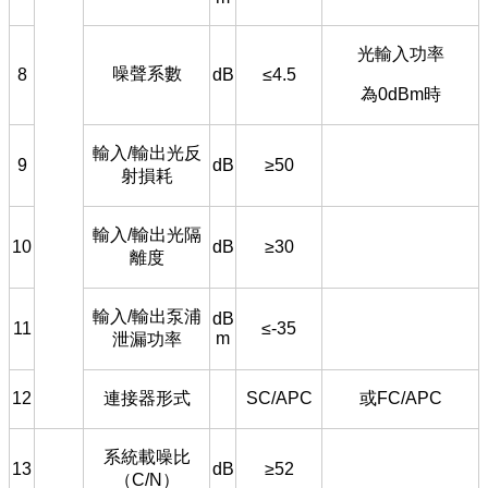
光輸入功率
噪聲系數
8
dB
≤4.5
為0dBm
時
輸入/
輸出光反
9
dB
≥50
射損耗
輸入/
輸出光隔
10
dB
≥30
離度
輸入/
輸出泵浦
dB
11
≤-35
m
泄漏功率
12
連接器形式
SC/APC
或FC/APC
系統載噪比
13
dB
≥52
（C/N
）